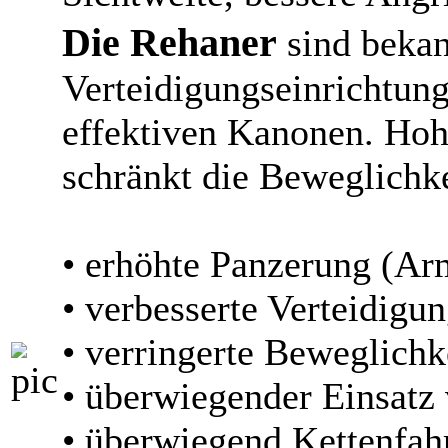
Die Rehaner
sind bekan
Verteidigungseinrichtun
effektiven Kanonen. Hoh
schränkt die Beweglichke
• erhöhte Panzerung (Ar
• verbesserte Verteidigu
• verringerte Beweglich
• überwiegender Einsat
• überwiegend Kettenfah