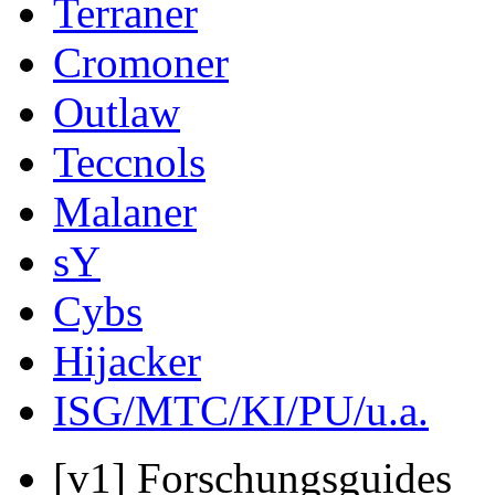
Terraner
Cromoner
Outlaw
Teccnols
Malaner
sY
Cybs
Hijacker
ISG/MTC/KI/PU/u.a.
[v1] Forschungsguides