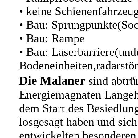
• keine Schienenfahrzeu
• Bau: Sprungpunkte(Sock
• Bau: Rampe
• Bau: Laserbarriere(und
Bodeneinheiten,radarstö
Die Malaner
sind abtrü
Energiemagnaten Langeha
dem Start des Besiedlun
losgesagt haben und sic
entwickelten besonderen 