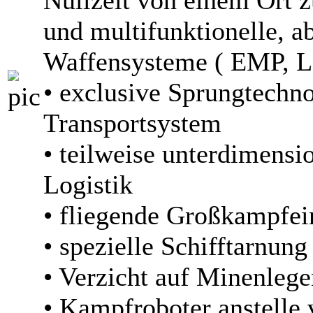
Nullzeit von einem Ort z
und multifunktionelle, ab
Waffensysteme ( EMP, L
• exclusive Sprungtechno
Transportsystem
• teilweise unterdimensi
Logistik
• fliegende Großkampfei
• spezielle Schifftarnun
• Verzicht auf Minenlege
• Kampfroboter anstelle 