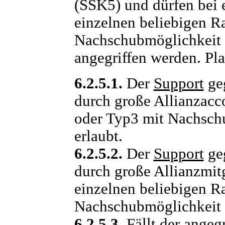
(SSK5) und dürfen bei 
einzelnen beliebigen R
Nachschubmöglichkeit 
angegriffen werden. Pl
6.2.5.1.
Der
Support
ge
durch große Allianzacc
oder Typ3 mit Nachsch
erlaubt.
6.2.5.2.
Der
Support
ge
durch große Allianzmit
einzelnen beliebigen R
Nachschubmöglichkeit d
6.2.5.3.
Fällt der angeg