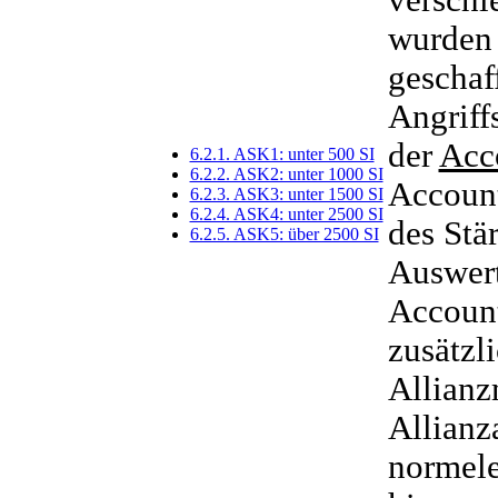
verschi
wurden 
geschaf
Angriff
der
Acc
6.2.1. ASK1: unter 500 SI
6.2.2. ASK2: unter 1000 SI
Account
6.2.3. ASK3: unter 1500 SI
6.2.4. ASK4: unter 2500 SI
des Stä
6.2.5. ASK5: über 2500 SI
Auswert
Account
zusätzl
Allianz
Allianz
normele