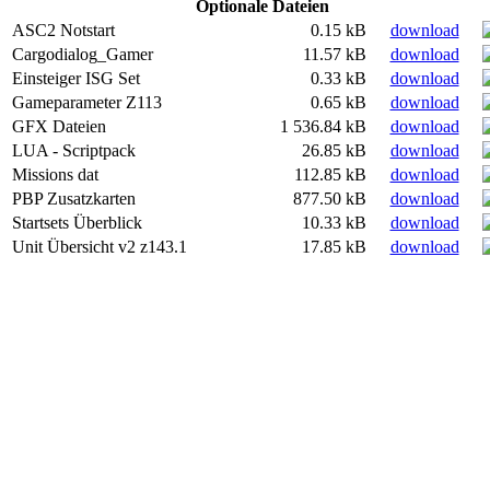
Optionale Dateien
ASC2 Notstart
0.15 kB
download
Cargodialog_Gamer
11.57 kB
download
Einsteiger ISG Set
0.33 kB
download
Gameparameter Z113
0.65 kB
download
GFX Dateien
1 536.84 kB
download
LUA - Scriptpack
26.85 kB
download
Missions dat
112.85 kB
download
PBP Zusatzkarten
877.50 kB
download
Startsets Überblick
10.33 kB
download
Unit Übersicht v2 z143.1
17.85 kB
download