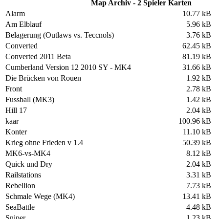
Map Archiv - 2 Spieler Karten
Alarm
10.77 kB
Am Elblauf
5.96 kB
Belagerung (Outlaws vs. Teccnols)
3.76 kB
Converted
62.45 kB
Converted 2011 Beta
81.19 kB
Cumberland Version 12 2010 SY - MK4
31.66 kB
Die Brücken von Rouen
1.92 kB
Front
2.78 kB
Fussball (MK3)
1.42 kB
Hill 17
2.04 kB
kaar
100.96 kB
Konter
11.10 kB
Krieg ohne Frieden v 1.4
50.39 kB
MK6-vs-MK4
8.12 kB
Quick und Dry
2.04 kB
Railstations
3.31 kB
Rebellion
7.73 kB
Schmale Wege (MK4)
13.41 kB
SeaBattle
4.48 kB
Sniper
1.23 kB