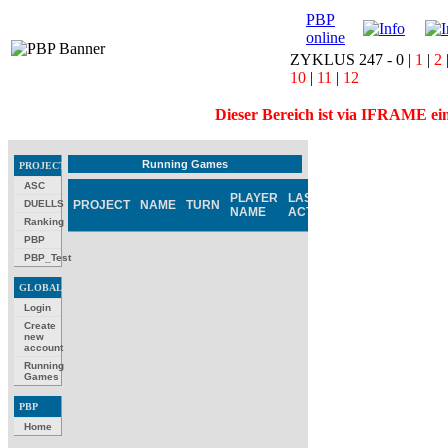
PBP
online
ZYKLUS 247 -
0
|
1
|
2
10
|
11
|
12
Dieser Bereich ist via IFRAME ei