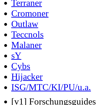
Terraner
Cromoner
Outlaw
Teccnols
Malaner
sY
Cybs
Hijacker
ISG/MTC/KI/PU/u.a.
[v1] Forschungsguides