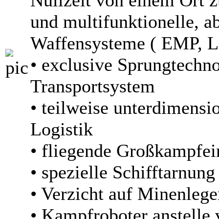
Nullzeit von einem Ort z
und multifunktionelle, ab
Waffensysteme ( EMP, L
• exclusive Sprungtechno
Transportsystem
• teilweise unterdimensi
Logistik
• fliegende Großkampfei
• spezielle Schifftarnun
• Verzicht auf Minenlege
• Kampfroboter anstelle 