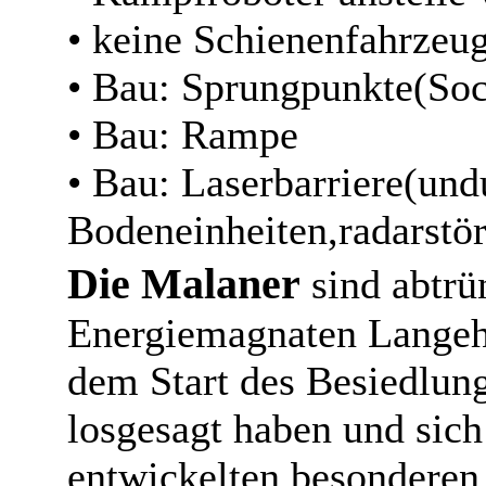
• keine Schienenfahrzeu
• Bau: Sprungpunkte(Sock
• Bau: Rampe
• Bau: Laserbarriere(und
Bodeneinheiten,radarstö
Die Malaner
sind abtrü
Energiemagnaten Langeha
dem Start des Besiedlun
losgesagt haben und sic
entwickelten besonderen 