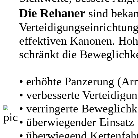
Die Rehaner
sind bekan
Verteidigungseinrichtun
effektiven Kanonen. Hoh
schränkt die Beweglichke
• erhöhte Panzerung (Ar
• verbesserte Verteidigu
• verringerte Beweglich
• überwiegender Einsat
• überwiegend Kettenfah