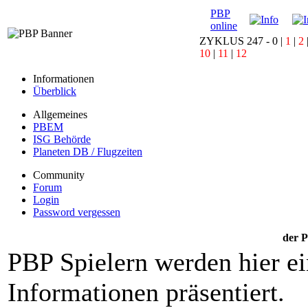
PBP
online
ZYKLUS 247 -
0
|
1
|
2
10
|
11
|
12
Informationen
Überblick
Allgemeines
PBEM
ISG Behörde
Planeten DB / Flugzeiten
Community
Forum
Login
Password vergessen
der P
PBP Spielern werden hier e
Informationen präsentiert.