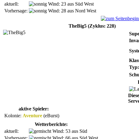
aktuell:
Wind:
23 aus Süd West
Vorhersage:
Wind:
28 aus Nord West
TheBig5 (Zyklus: 228)
Supe
Inva
Syst
Klas
Typ:
Schu
Dies
Serve
aktive Spieler:
Kolonie:
Aventure
(eBurst)
Wetterberichte:
aktuell:
Wind:
53 aus Süd
Vorhersage:
Wind:
66 aus Süd West