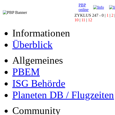
PBP
online
ZYKLUS 247 -
0
|
1
|
2
10
|
11
|
12
Informationen
Überblick
Allgemeines
PBEM
ISG Behörde
Planeten DB / Flugzeiten
Community