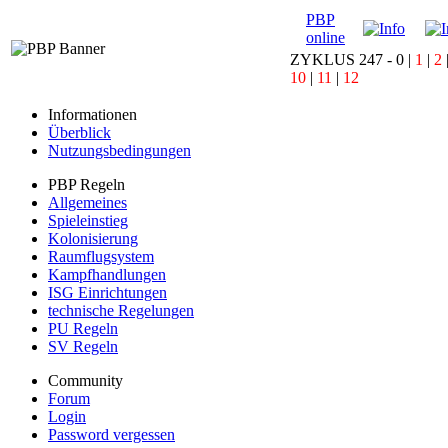
PBP
online
ZYKLUS 247 -
0
|
1
|
2
10
|
11
|
12
Informationen
Überblick
Nutzungsbedingungen
PBP Regeln
Allgemeines
Spieleinstieg
Kolonisierung
Raumflugsystem
Kampfhandlungen
ISG Einrichtungen
technische Regelungen
PU Regeln
SV Regeln
Community
Forum
Login
Password vergessen