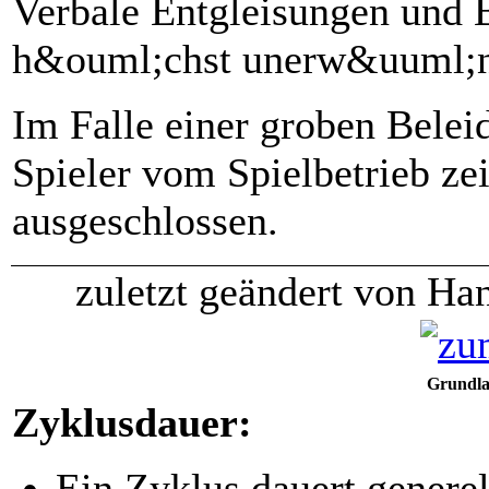
Verbale Entgleisungen und 
h&ouml;chst unerw&uuml;n
Im Falle einer groben Belei
Spieler vom Spielbetrieb ze
ausgeschlossen.
zuletzt geändert von Ha
Grundlag
Zyklusdauer:
Ein Zyklus dauert genere