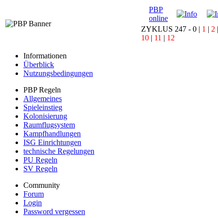
PBP
online
ZYKLUS 247 -
0
|
1
|
2
10
|
11
|
12
Informationen
Überblick
Nutzungsbedingungen
PBP Regeln
Allgemeines
Spieleinstieg
Kolonisierung
Raumflugsystem
Kampfhandlungen
ISG Einrichtungen
technische Regelungen
PU Regeln
SV Regeln
Community
Forum
Login
Password vergessen