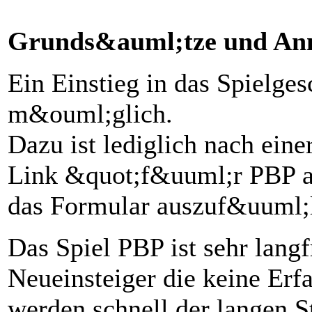
Grunds&auml;tze und An
Ein Einstieg in das Spielges
m&ouml;glich.
Dazu ist lediglich nach ein
Link &quot;f&uuml;r PBP a
das Formular auszuf&uuml;l
Das Spiel PBP ist sehr langf
Neueinsteiger die keine Er
werden schnell der langen S