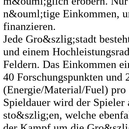
m&ouml;glich erobern. Nur 
n&ouml;tige Einkommen, um
finanzieren.
Jede Gro&szlig;stadt besteh
und einem Hochleistungsrad
Feldern. Das Einkommen ein
40 Forschungspunkten und
(Energie/Material/Fuel) pro
Spieldauer wird der Spieler 
sto&szlig;en, welche ebenfa
der Kampf um die Gro&szli