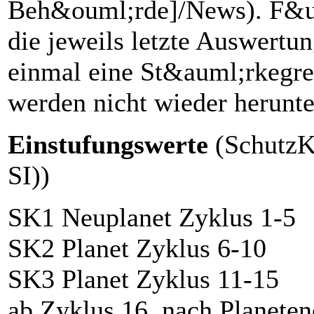
Beh&ouml;rde]/News). F&uu
die jeweils letzte Auswertu
einmal eine St&auml;rkegre
werden nicht wieder herunte
Einstufungswerte
(SchutzK
SI))
SK1 Neuplanet Zyklus 1-5
SK2 Planet Zyklus 6-10
SK3 Planet Zyklus 11-15
ab Zyklus 16, nach Planete