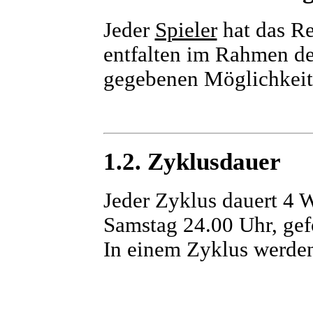
Jeder
Spieler
hat das Rec
entfalten im Rahmen de
gegebenen Möglichkeit
1.2. Zyklusdauer
Jeder Zyklus dauert 4 
Samstag 24.00 Uhr, gefo
In einem Zyklus werde