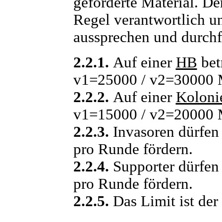
geförderte Material. D
Regel verantwortlich u
aussprechen und durchf
2.2.1.
Auf einer
HB
bet
v1=25000 / v2=30000 M
2.2.2.
Auf einer
Koloni
v1=15000 / v2=20000 M
2.2.3.
Invasoren dürfen
pro Runde fördern.
2.2.4.
Supporter dürfen
pro Runde fördern.
2.2.5.
Das Limit ist der