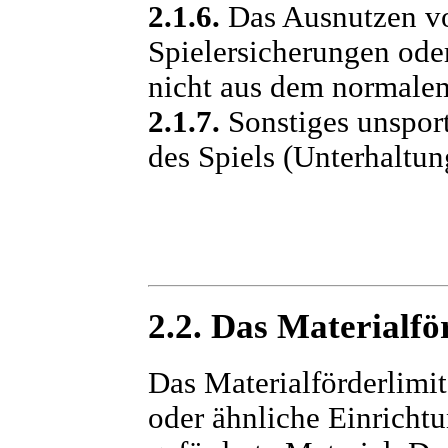
2.1.6.
Das Ausnutzen v
Spielersicherungen ode
nicht aus dem normalem
2.1.7.
Sonstiges unspor
des Spiels (Unterhaltun
2.2. Das Materialfö
Das Materialförderlimi
oder ähnliche Einrich