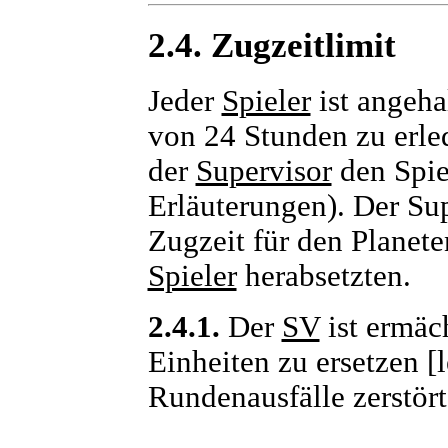
2.4. Zugzeitlimit
Jeder
Spieler
ist angeha
von 24 Stunden zu erle
der
Supervisor
den Spie
Erläuterungen). Der Sup
Zugzeit für den Planete
Spieler
herabsetzten.
2.4.1.
Der
SV
ist ermäc
Einheiten zu ersetzen [l
Rundenausfälle zerstör