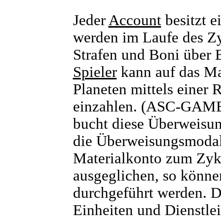
Jeder
Account
besitzt e
werden im Laufe des Zy
Strafen und Boni über
Spieler
kann auf das Ma
Planeten mittels einer
einzahlen. (ASC-GAME:
bucht diese Überweisun
die Überweisungsmodali
Materialkonto zum Zykl
ausgeglichen, so könn
durchgeführt werden. D
Einheiten und Dienstlei