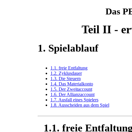
Das P
Teil II - 
1. Spielablauf
1.1. freie Entfaltung
1.2. Zyklusdauer
1.3. Die Steuern
1.4. Das Materialkonto
1.5. Der Zweitaccount
1.6. Der Allianzaccount
1.7. Ausfall eines Spielers
1.8. Ausscheiden aus dem Spiel
1.1. freie Entfaltun