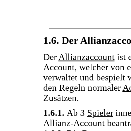
1.6. Der Allianzacc
Der
Allianzaccount
ist 
Account, welcher von e
verwaltet und bespielt w
den Regeln normaler
A
Zusätzen.
1.6.1.
Ab 3
Spieler
inne
Allianz-Account beantr