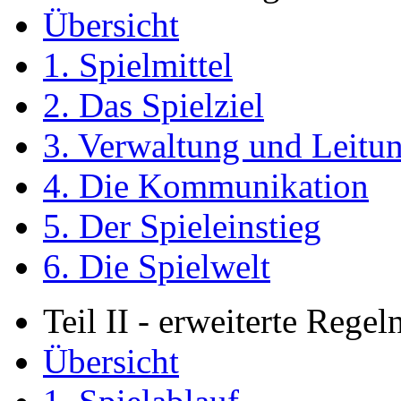
Übersicht
1. Spielmittel
2. Das Spielziel
3. Verwaltung und Leitu
4. Die Kommunikation
5. Der Spieleinstieg
6. Die Spielwelt
Teil II - erweiterte Regel
Übersicht