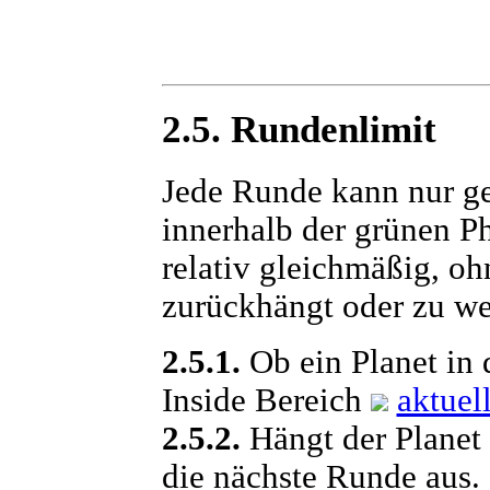
2.5. Rundenlimit
Jede Runde kann nur ge
innerhalb der grünen Ph
relativ gleichmäßig, oh
zurückhängt oder zu wei
2.5.1.
Ob ein Planet in 
Inside Bereich
aktuel
2.5.2.
Hängt der Planet z
die nächste Runde aus.