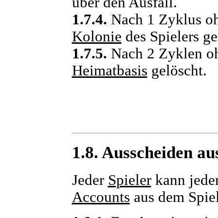
über den Ausfall.
1.7.4.
Nach 1 Zyklus o
Kolonie
des Spielers ge
1.7.5.
Nach 2 Zyklen o
Heimatbasis
gelöscht.
1.8. Ausscheiden au
Jeder
Spieler
kann jeder
Accounts
aus dem Spiel