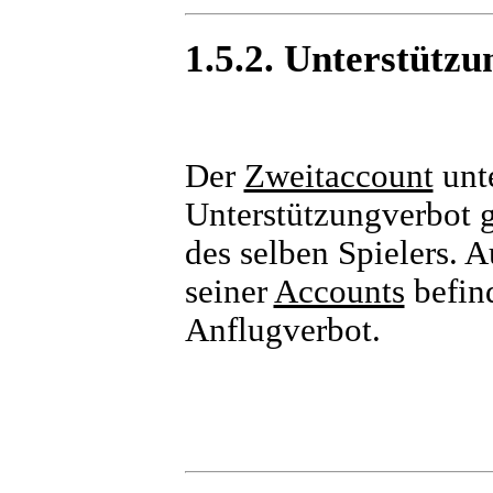
1.5.2. Unterstützu
Der
Zweitaccount
unte
Unterstützungverbot 
des selben Spielers. A
seiner
Accounts
befind
Anflugverbot.