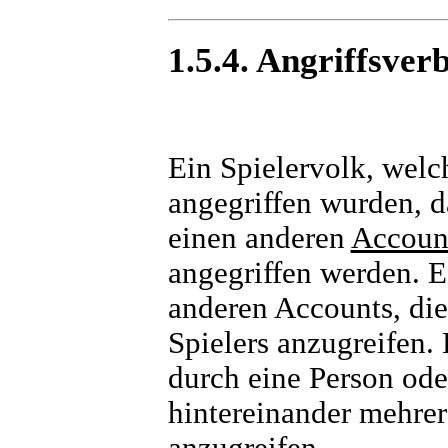
1.5.4. Angriffsver
Ein Spielervolk, welc
angegriffen wurden, d
einen anderen
Accoun
angegriffen werden. Es
anderen Accounts, di
Spielers anzugreifen. 
durch eine Person od
hintereinander mehre