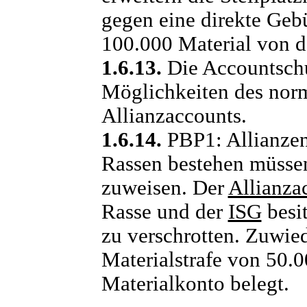
gegen eine direkte Ge
100.000 Material von 
1.6.13.
Die Accountschu
Möglichkeiten des nor
Allianzaccounts.
1.6.14.
PBP1: Allianzen
Rassen bestehen müsse
zuweisen. Der
Allianza
Rasse und der
ISG
besit
zu verschrotten. Zuwie
Materialstrafe von 50.0
Materialkonto belegt.